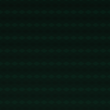
**法国杯决赛：巴黎 vs 里昂，比分预测与历史交战记录分
析**
每年法国杯的决赛总是引人注目，今年同样不例外，巴黎圣
日耳曼将面对劲敌里昂。这场比赛不只是两支法国顶级俱乐
部的对决，更是巴黎渴望重夺法国杯冠军的重要时刻。本文
将深入分析两队的历史交战记录、近期表现以及不同球员的
竞技状态，以预测这场比赛的可能比分。
**巴黎圣日耳曼：**作为法甲霸主，巴黎在过去几年中一
直主宰着法国足球。然而，在法国杯的赛场上，他们并不总
是一帆风顺。**巴黎希望重夺法国杯冠军**的渴望无疑会
激励整个球队，全员的表现可能因此达到新的高度。
**里昂：**过去几年里昂一直是法甲传统强队之一，虽然