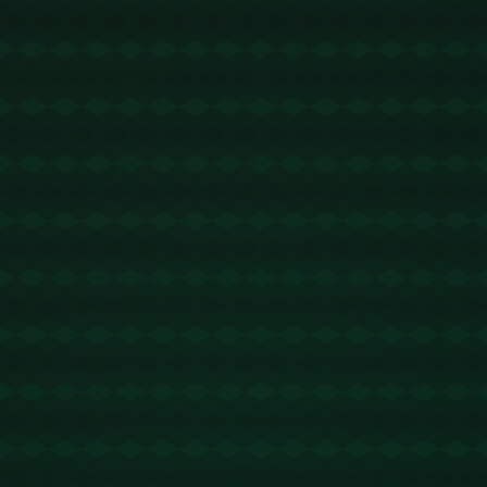
2019年的法国杯四分之一决赛就是一个显著的例子。**在
那场激烈的比赛中，里昂利用巴黎防线松懈的短暂时刻，抓
住机会取得领先，虽然最终被巴黎反超，但其爆发力给人留
下了深刻印象。**因此，如何防范里昂这样的反击将是巴黎
必须仔细研讨的课题。
**近期表现：状态分析**