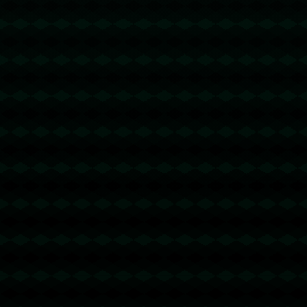
丁俊晖退出德国大师赛，
看签表剩余14位中国球员
有几位能晋级32强.
2026-02-08
推荐新闻
大连英博：成功实现冲超目标是大家共同奋斗的成
果.
經典賽／中華隊大量殘壘老問題又來了！ 驟死戰投
手怎安排？.