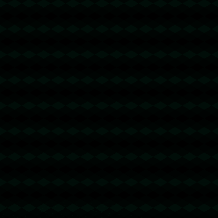
丁俊晖退出德国大师赛，看签表剩余14位中国球员
有几位能晋级32强.
皇馬對巴塞傳奇風波︱主辦商解釋球星突離場原
因 設Whatsapp熱線.
拉維亞高價轉會至切爾西 曼城將獲得超過1000萬
英鎊！.
托莫裏：英格蘭隊生涯斷斷續續 想留下參與更多比
賽.
订阅新闻通讯
随时了解我们的最新动态！订阅我们的时事通讯即可收到独