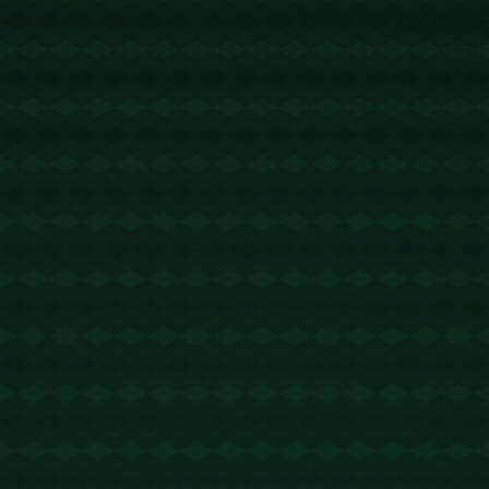
首先，从历史交锋记录来看，**尤文图斯**在与科莫的过
往对阵中占据了绝对优势。然而，科莫本赛季表现出色，球
队在主场特别具备强大的韧性。通过引进几名有潜力的年轻
球员，科莫的赛事表现有了显著提升。他们在主场往往能够
展现出较强的攻击力，这一点是主帅战术的重要体现。
相对而言，尤文图斯的整个赛季战绩虽显出略微起伏，但凭
借其丰富的比赛经验和强大的阵容深度，仍然是夺冠热门之
一。他们在客场作战时表现出了良好的适应能力。尤其是在
面对中下游球队时，尤文图斯往往能够通过精准的控球和高
效的进攻打开局面。
**关键球员与战术分析**