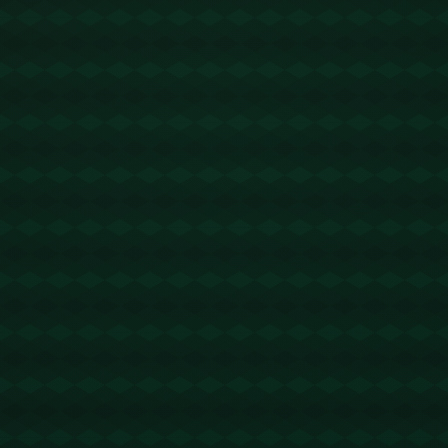
在此场比赛中，尤文图斯的进攻火力依然要依靠**前锋迪巴
拉**和核心中场角色。他们的配合将对科莫的防线形成巨大
的威胁。与此同时，尤文图斯的防守**由经验丰富的后卫线
**来把控，对他们来说，如何有效地限制科莫的反击将是比
赛胜负的关键。