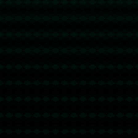
經典賽／中華隊大量殘壘
老問題又來了！ 驟死戰投
手怎安排？.
2026-02-09
丁俊晖退出德国大师赛，
看签表剩余14位中国球员
有几位能晋级32强.
2026-02-08
推荐新闻
大连英博：成功实现冲超目标是大家共同奋斗的成
果.