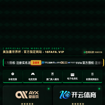
18516823407
admin@bosscj.com
【
原
创
】
足
彩
推
荐
预
测
：