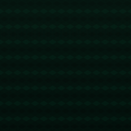
本文关键词:
至尊国际彩票官网