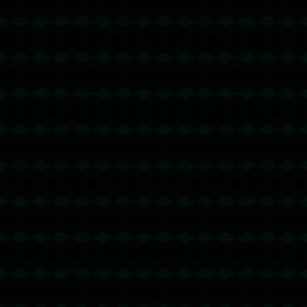
經典賽／中華隊大量殘壘老問題又來了！ 驟死戰投
手怎安排？.
丁俊晖退出德国大师赛，看签表剩余14位中国球员
有几位能晋级32强.
皇馬對巴塞傳奇風波︱主辦商解釋球星突離場原
因 設Whatsapp熱線.
拉維亞高價轉會至切爾西 曼城將獲得超過1000萬
英鎊！.
托莫裏：英格蘭隊生涯斷斷續續 想留下參與更多比
賽.