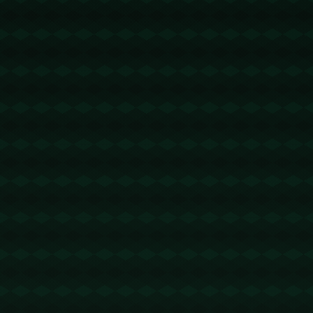
**4-3！浙江队亚冠“出局”，最后一轮大胜印尼球：遗憾与
未来并存**
亚冠小组赛的竞争向来充满悬念与戏剧性，而对于浙江队，
在本赛季的亚冠之旅中，他们经历了跌宕起伏的战绩。尽管
球队在小组赛最后一轮以摧枯拉朽般的*大胜*战胜印尼球
队，但却因累计积分不如其他对手，遗憾止步于小组赛。这
场“4-3”的壮丽出局，在给人留下遗憾的同时，也让更多球
迷看到了这支球队未来的可能性。
---
### **最后的疯狂：浙江队用胜利告别亚冠赛场**