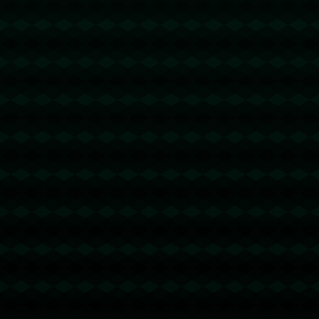
最新文章
大连英博：成功实现冲超
目标是大家共同奋斗的成
果.
2026-02-09
經典賽／中華隊大量殘壘
老問題又來了！ 驟死戰投
手怎安排？.
2026-02-09
丁俊晖退出德国大师赛，
看签表剩余14位中国球员
有几位能晋级32强.