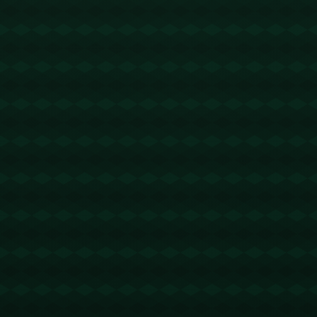
浙江队的经历并非偶然，它也折射出中国俱乐部在参加亚冠
联赛中的普遍挑战。从整体打法与战术积淀来说，中国球队
与日韩劲旅、西亚豪强仍存在差距。但与此同时，这种不懈
努力的拼搏精神，恰恰是中国足球所急需的燃点。
曾几何时，中超冠军往往在亚冠中显现统治力，但近年来伴
随多方调整，发展不均的问题愈发暴露。这样的变化为浙江
队等年轻球队创造了更多机会，但同时也提醒我们，只有夯
实基础、培养更多有潜力的年轻球员，才能重现辉煌。