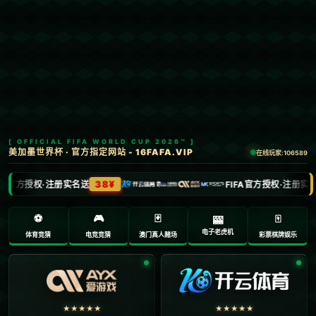
18516823407
admin@bosscj.com