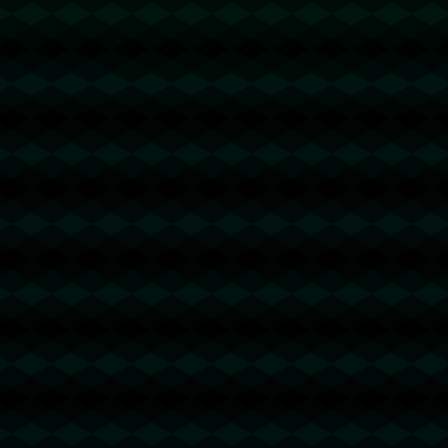
有人可能擔心主場遷至平度會導致球迷觀看不便，但實際情
質的觀賽體驗**或將給球迷們帶來更多驚喜。例如，平度
電子票務系統、無紙化消費硬體等，相較於傳統球場，這
**對於青島球隊的球員來說，遷至平度也有新的激勵作用。
可以在訓練或比賽中更切實感受到與世界頂級場館接軌的
球迷文化，這無疑能給球隊帶來更強大的心理支持。
### **結語：期待平度奧體中心的新篇章**
無論最終此調整是否成為事實，**平度奧體中心作為潛在
體育版圖的不斷擴展，我們也期待這一場館能為球迷和選
本文关键词:
至尊国际彩票官网