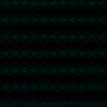
況並非如此。事實上，**更現代化的場館設施和更優
奧體中心注重家庭觀賽區域的設置以及智能服務，比如
些改進能有效提升球迷的滿意度。
** 由於全新場館環境和專業的配套設施優勢，選手們
氛圍。此外，一個全新的主場也往往會催生更加熱情的
新主場的討論**已經觸發了外界的關注。隨着青島城市
手帶來嶄新的體驗，共同譜寫城市體育發展的新篇章。