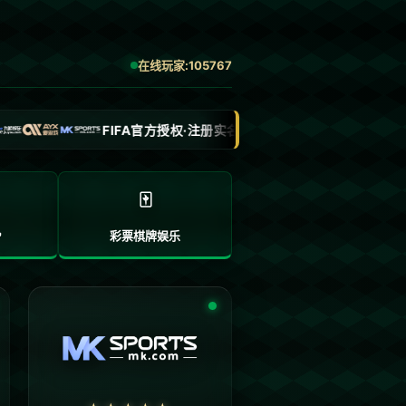
至尊国际彩票官网
联系至尊国际彩
的团队
票官网