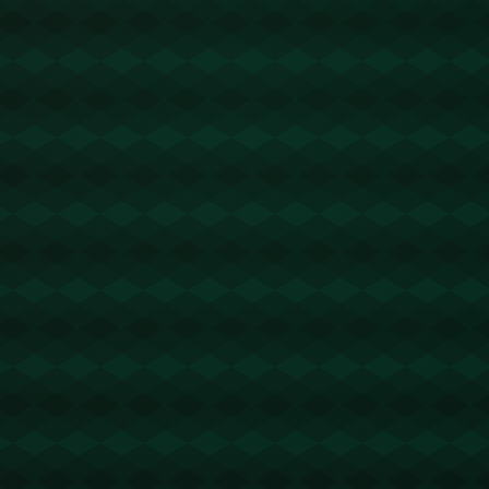
**媒體人表示：青島第二階段可能將主場移至平度奧體中心
在體育領域，一個城市的球隊主場變更常常受到廣大球迷
事的第二階段主場可能將從現有場地移至**平度奧體中心
望了解背後的原因，其他城市的體育愛好者也對這次調整
至平度奧體中心？此舉是否有更深遠的意義？
### **平度奧體中心作為潛在新主場的背景**