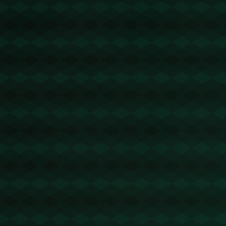
类别
健康保险
汽车保险
房屋保险
人寿保险
旅行保险