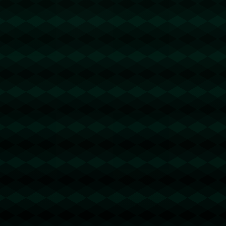
何選擇平度奧體中心。
2. **地方經濟和城市品牌的推動**
青島體育賽事的主場移動無疑是一次城市品牌的延伸機遇
化地推動賽事，便可吸引更多國內外觀眾聚焦於此。正如過
也是通過承辦舉足輕重的足球賽事提升了城市級別。平度
應，走向更大的國內影響力。
3. **地域平衡發展的需要**
青島市政府長期致力於區域均衡發展，主場遷移不僅是體
中心的擁擠和高昂的運營成本是不可忽視的問題，將部分
力，也為平度等區域發展提供更多資源與機遇。
### **為何這一變化對球迷與球員都是機遇**