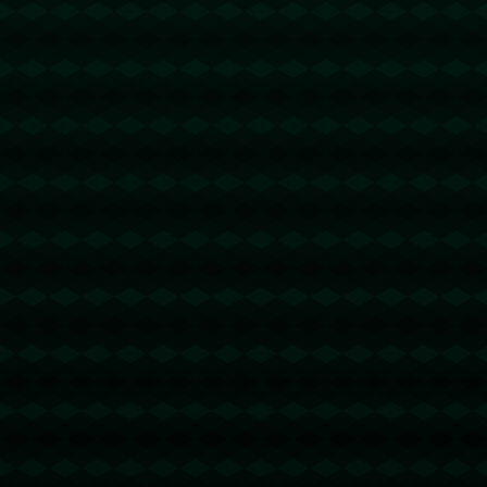
房屋保险
人寿保险
旅行保险
商业保险
最新文章
大连英博：成功实现冲超
目标是大家共同奋斗的成
果.
2026-02-09