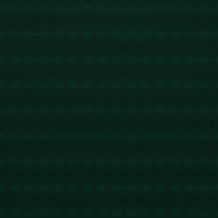
目标。而**斯通近期酝酿报价贾莱特·阿伦的消息，则显现
了他对阵容规划的深刻思考**。贾莱特·阿伦是骑士的防守
核心，同时具备稳定的篮板和禁区防守能力。然而骑士内部
可能出现需要调整阵容平衡的局面，因此阿伦的交易价值得
以显现。
通过送出几位年轻球员或者临时合同，以及一个不远的未来
首轮签，火箭或许能够打动骑士管理层。这一操作可以满足
骑士的扩展性需求，也能够帮助火箭进一步囤积优质资源，
为未来几年打造西部强队打下坚实基础。
---
### **交易背后的深远影响：团队结构与战术优化**
对于掘金而言，若成功促成交易方案，最大的收益来自**针