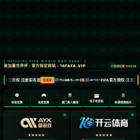
18516823407
admin@bosscj.com
掘
金
通
过
3
换
1
交
易
方
案
瓦