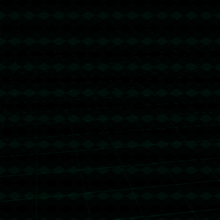
随时了解我们的最新动态！订阅我们的时事通讯即可收到独
家内容和特别优惠。
订阅我们的服务
首页