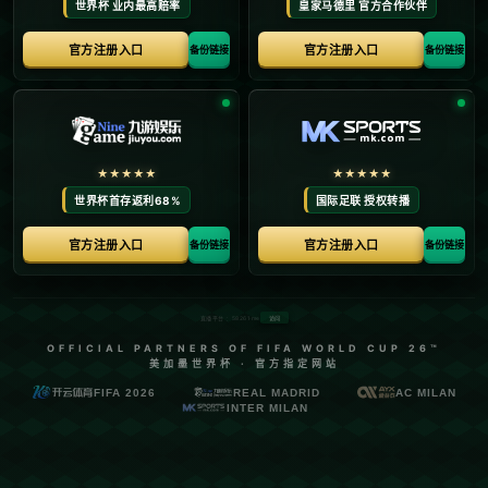
禁
賽
4
場
羅
馬
俱
樂
部
遭
罰
款
.
首页
穆帥因辱罵裁判被歐足聯禁賽4場 羅馬俱樂部遭罰款.