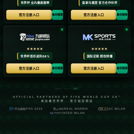
延
遲
7
2
0
0
萬
磅
新
援
號
碼
決
定
！
.
首页
多筆交易即將到來？曼聯延遲7200萬磅新援號碼決定！.