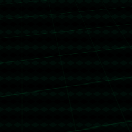
首页
关于我们
服务
团队
新闻中心
联系我们
联系我们
18516823407
邮箱
admin@bosscj.com
Copyright 2024
至尊国际官网-首页登录入口
All Rights