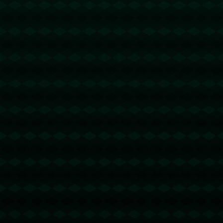
房屋保险
人寿保险
旅行保险
商业保险
最新文章
大连英博：成功实现冲超
目标是大家共同奋斗的成
果.
2026-02-09