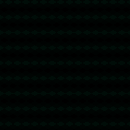
大连英博：成功实现冲超目标是大家共同奋斗的成
果.
經典賽／中華隊大量殘壘老問題又來了！ 驟死戰投
手怎安排？.
丁俊晖退出德国大师赛，看签表剩余14位中国球员
有几位能晋级32强.
皇馬對巴塞傳奇風波︱主辦商解釋球星突離場原
因 設Whatsapp熱線.
拉維亞高價轉會至切爾西 曼城將獲得超過1000萬
英鎊！.
托莫裏：英格蘭隊生涯斷斷續續 想留下參與更多比
賽.