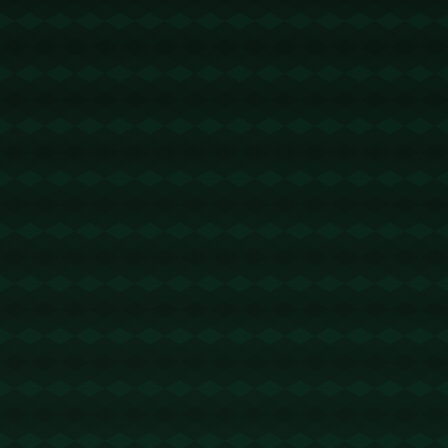
对于像曼联这样顶级的足球俱乐部而言，引进新球员不仅是
为了场上的表现，更涉及球队的整体战略规划。**数字化分
析**近年来成为各大俱乐部不可或缺的一部分，利用数据分
析帮助决定哪些球员适合球队战术并能为商业带来价值。因
此，在球员号码的决定背后，可能正在进行更为宏大的交易
计划。
**从历史看曼联的转会策略**