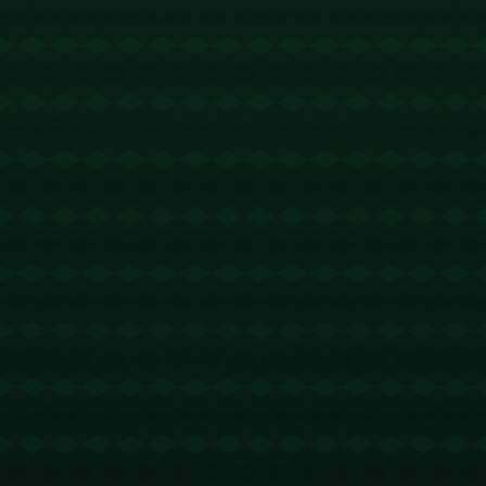
_假若_这些猜测成真，我们应该看到的是一个更具竞逐力的
曼联，在未来的赛季中展现出新的活力。**动态的转会策略
**不仅帮助球队提升战绩，而且在市场竞争中占据先机。
综上所述，曼联延迟新援号码的决定，并不只是简单的拖