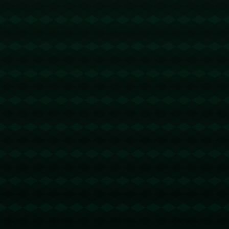
本文关键词:
至尊国际彩票官网
类别
健康保险
汽车保险