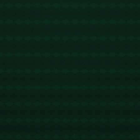
**多笔交易的可能性分析**
许多人猜测，在新援号码迟迟未能决定的情况下，曼联或许
正在筹划一系列的转会策略。这不仅可能包括球员的引入，
还可能涉及到现有球员的外借甚至出售，以便为球队引入更
多的资本与活力。在财政公平政策的监管下，合理的交易组
合有助于曼联在不违反政策的前提下，得到劳资关系的最佳
平衡。