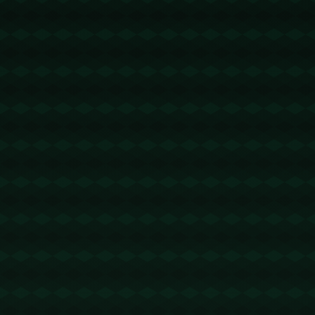
**揭开曼联引援背后的交易计划：多笔交易即將到來？**
近期，足球界的一则消息吸引了全球球迷的目光：*“曼联延
遲7200萬磅新援號碼決定，多筆交易即将到来？”*这一标
题不仅充满了悬念，更引发了对曼联未来转会策略的广泛讨
论。在这次交易中，曼联作为英超的一支豪门球队，正以前
所未有的策略布局未来，究竟隐藏着怎样的玄机？
**曼联的新援计划及其影响**
曼联的引援总是备受关注，尤其在全球经济不景气的背景
下，斥资**7200万磅**的大手笔更显得引人注目。然而，
令球迷疑惑的是，这位堪称巨星级的新援，个人球衣号码的
决定却被一再延迟。这是否预示着*多笔交易即将到来*，或
许不仅仅是这一位新人的加盟。