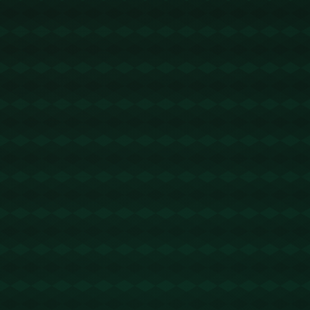
回顾历史，曼联在转会市场上的每一次“豪赌”都充满了战略
考量。例如，在2016年签下博格巴时，曼联不仅考虑到他
的球场表现，还看重他在全球范围内的*商业价值*。这一策
略有效地增加了俱乐部的市值，并使得曼联品牌进一步在国
际市场上扎根。
然而，不成功的案例也同样存在。例如，2019年的桑切斯
交易，由于团队整体协作与桑切斯个人情况之间未能形成合
力，最终成效事倍功半。因此，在新援号码的迟迟未决背
后，曼联极可能吸取过去的教训，务求在做出最终决定前做
好全面的评估。