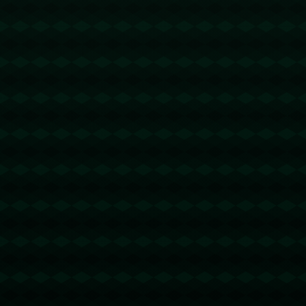
汽车保险
房屋保险
人寿保险
旅行保险
商业保险
最新文章
大连英博：成功实现冲超
目标是大家共同奋斗的成
果.