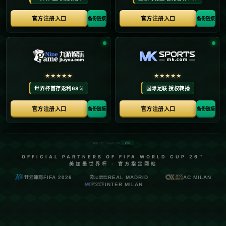
衣
！
大
理
石
花
紋
設
計
使
格
調
倍
增
！
.
首页
阿迪達斯發布意大利新球衣！大理石花紋設計使格調倍
增！.