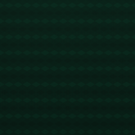
作为运动品牌的领导者，阿迪達斯在新球衣的设计中不忘将
功能性作为重要考量因素。采用最新科技的轻质透气材料制
作，使运动员在激烈比赛中保持舒适和高性能表现。此外，
**Climacool技术**的应用确保球衣在炎热天气下依然保
持凉爽干燥，这无疑是激烈比赛中的一大优势。
**成功策略：经典与潮流的结合**
阿迪達斯的成功在于其**设计理念的前瞻性**以及对市场
潮流的精准把握。在此次意大利国家队球衣发布中，大理石
设计代表了一种将经典和潮流完美融合的策略。这种设计不