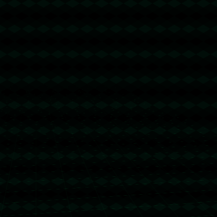
订阅新闻通讯
随时了解我们的最新动态！订阅我们的时事通讯即可收到独
家内容和特别优惠。
订阅我们的服务