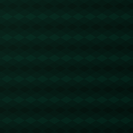
梦想的碰撞**
热潮。**成都高新区青少年(学生)运动会乒乓球比赛
一大亮点。此次比赛不仅吸引了众多乒乓球爱好者的关
，孩子们不仅仅是为了胜利和奖牌而赛，更重要的是他
受学生喜爱的体育运动，乒乓球在成都市高新区有着广
促进青少年体育文化的发展，激发他们参与体育活动的