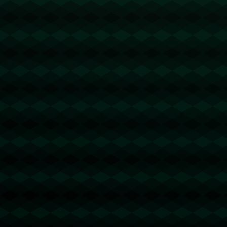
皇馬對巴塞傳奇風波︱主辦商解釋球星
突離場原因 設Whatsapp熱線.
拉維亞高價轉會至切爾西 曼城將獲得超
過1000萬英鎊！.
托莫裏：英格蘭隊生涯斷斷續續 想留下
參與更多比賽.