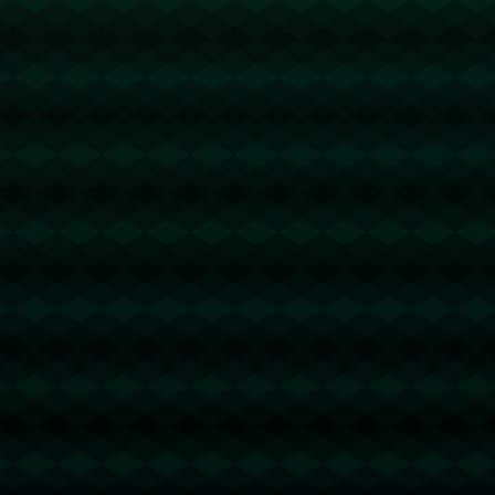
**推动青少年体育发展的重要桥梁**