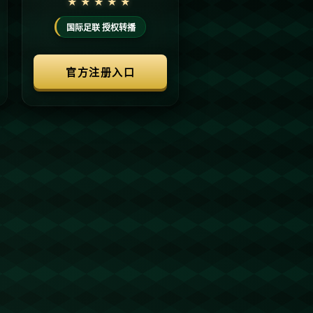
乒
乓
球
比
赛
举