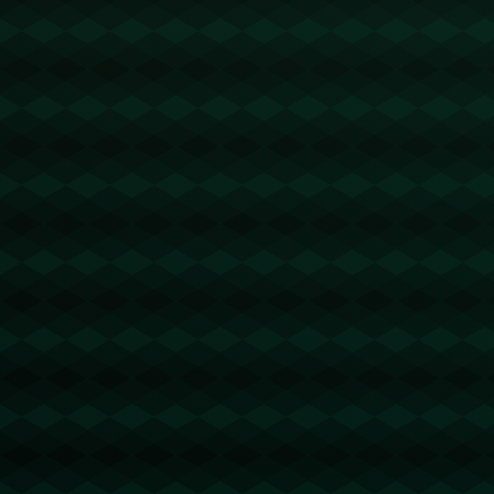
丁俊晖退出德国大师赛，
看签表剩余14位中国球
员有几位能晋级32强.
2026-02-08
推荐新闻
大连英博：成功实现冲超目标是大家共
同奋斗的成果.
經典賽／中華隊大量殘壘老問題又來
了！ 驟死戰投手怎安排？.
丁俊晖退出德国大师赛，看签表剩余14
位中国球员有几位能晋级32强.