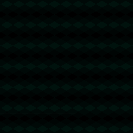
订阅我们的服务
联系我们
Copyright 2024
至尊国际