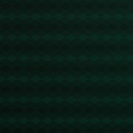
商业保险
最新文章
大连英博：成功实现冲超
目标是大家共同奋斗的成
果.
2026-02-09
經典賽／中華隊大量殘壘
老問題又來了！ 驟死戰
投手怎安排？.
2026-02-09