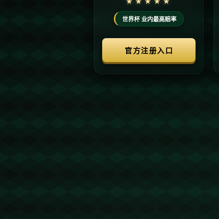
成
都
高
新
区
青
办
.
首页
成都高新区青少年(学生)运动会乒乓球比赛举办