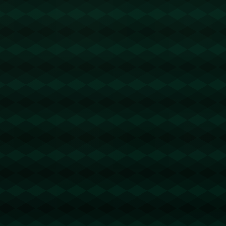
比赛分为男子单打、女子单打、混合双打等多个项目。同
**乒乓球比赛不仅仅是一场竞技，它更是一次心灵的洗礼
舞，选手们的奋力拼搏，专业的裁判与公正的评分，为观
**关键词融入：提升比赛经验与体育精神**
参赛的选手中，有许多曾在校级、市级比赛中崭露头角的
赛后采访中，一位来自成都高新实验中学的选手表示，通过
一，比赛第二”的真谛。同时，这也是一次向全市青少年展
**独特的个案分析：青少年乒乓球选手的成长故事**
值得一提的是，本次比赛中一名年仅15岁的女生——李静
的表现，逐渐成为青少年乒乓球界的一匹黑马。李静的父
提高，学习成绩也不断上升。这表明体育运动在培养孩子