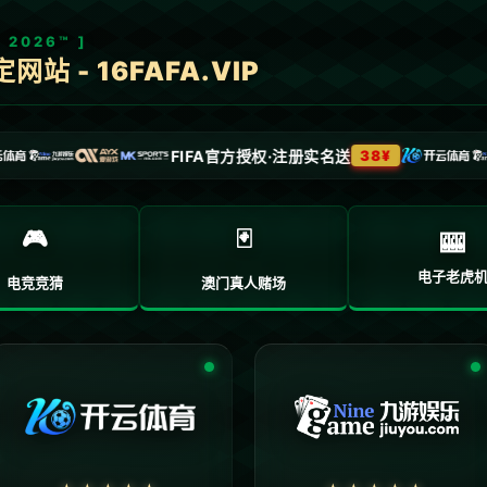
关于至尊国际彩
服
单独服
新闻中
票官网
务
务
心