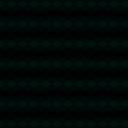
订阅新闻通讯
随时了解我们的最新动态！订阅我们的时事通讯即可
首页