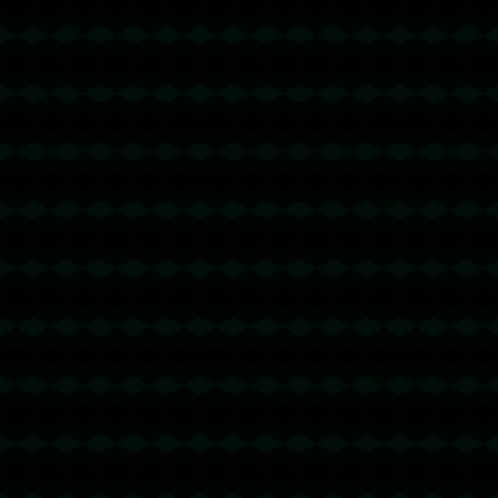
2026-02-08
推荐新闻
大连英博：成功实现冲超目标是大家共同奋斗的成
果.
經典賽／中華隊大量殘壘老問題又來了！ 驟死戰投
手怎安排？.
丁俊晖退出德国大师赛，看签表剩余14位中国球员
有几位能晋级32强.
皇馬對巴塞傳奇風波︱主辦商解釋球星突離場原
因 設Whatsapp熱線.