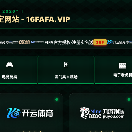
关于至尊国际彩
服
单独服
新闻中
票官网
务
务
心