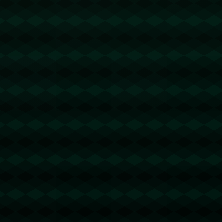
此外，演员们还必须与节目导演和编舞者们进行多次对接
偏离实际表演主题。每一位手语演员都精益求精，力争以