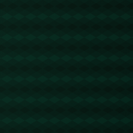
期待值再度攀升。然而，在这场举国欢庆的盛宴中，有一
就是听障演员们。通过将整场晚会用手语同步演绎，他
文化盛会中来。