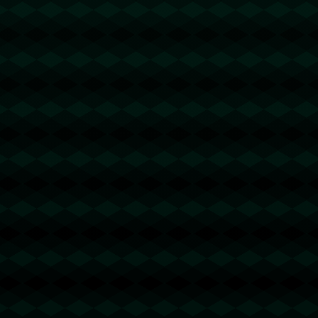
为了更好地服务于**听障观众**，2025年春晚突破性
合了舞台表演中的肢体语言。如此一来，听障人士不仅能
**案例分析：** 一个经典的案例是，某歌舞类节目以高
时，通过合作将节目的每一个情感高潮都充分展现给观众
的情感，这份努力为听障观众带来了与非障碍观众同样的