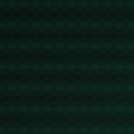
类别
健康保险
汽车保险
房屋保险
人寿保险
旅行保险