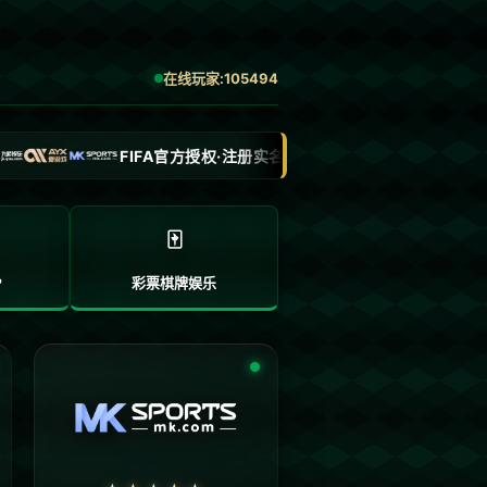
至尊国际彩票官网
联系至尊国际彩
的团队
票官网