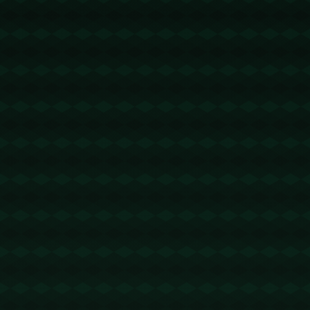
**2025年斯诺克世界大奖赛开杆**，特鲁姆普展现了他一
如既往的高超技艺，在首战中取得了**令人瞩目的胜利
**。这场赛事不仅吸引了全球斯诺克爱好者的目光，也让我
们对未来的比赛充满期待。作为斯诺克界的明星之一，特鲁
姆普的每一次出场都如同一场视觉盛宴，让我们对这项运动
本身有了更深刻的理解和热爱。
斯诺克是一项考验技术、策略和心态的体育运动，**而特鲁
姆普正是具备这些特质的选手之一**。他的首场比赛表现突
出，精准的走位、稳健的击球和灵活的策略，让他在竞争激
烈的赛场上占据了优势位置。这场胜利不仅是得分上的领
先，更是信心上的增强。作为近年来冉冉升起的新星，特鲁
姆普的名字在斯诺克历史中留下了深刻的印记。他的每一个
进球都为比赛注入了新的活力，也让观众体会到了顶尖斯诺
克选手的魅力。