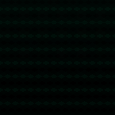
手怎安排？.
2026-02-09
丁俊晖退出德国大师赛，
看签表剩余14位中国球员
有几位能晋级32强.
2026-02-08
推荐新闻
大连英博：成功实现冲超目标是大家共同奋斗的成
果.