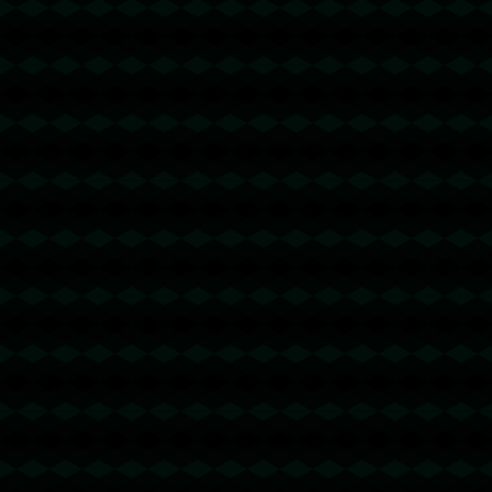
經典賽／中華隊大量殘壘老問題又來了！ 驟死戰投
手怎安排？.
丁俊晖退出德国大师赛，看签表剩余14位中国球员
有几位能晋级32强.
皇馬對巴塞傳奇風波︱主辦商解釋球星突離場原
因 設Whatsapp熱線.
拉維亞高價轉會至切爾西 曼城將獲得超過1000萬
英鎊！.
托莫裏：英格蘭隊生涯斷斷續續 想留下參與更多比
賽.