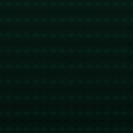
本文关键词:
至尊国际彩票官网