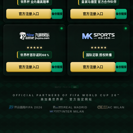
开
杆
特
鲁
姆
普
首
战
告
捷
.
首页
2025年斯诺克世界大奖赛开杆 特鲁姆普首战告捷.