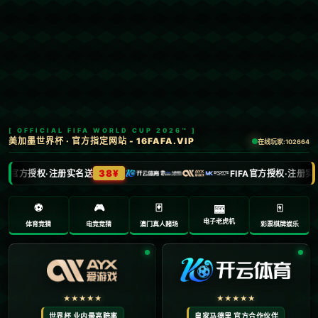
18516823407
admin@bosscj.com
巴
萨
新
球
衣
还
未
到
货
，
球