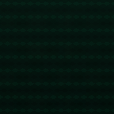
本文关键词:
至尊国际彩票官网
类别
健康保险