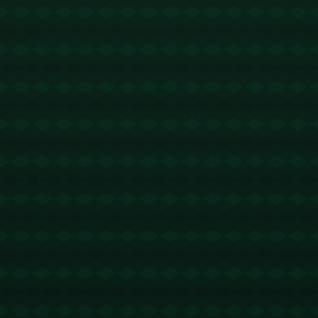
**历史回顾：类似情况的先例**
这种巧妙的解决方案并不是首次被采用。2019年，英超的
某支球队也因为球衣运输问题未解决而采用了类似的方案。
通过后期合成，该球队成功地在发布会上展示了新赛季球
衣，同时不影响球迷的关注热情和媒体曝光率。从某种意义
上说，处理这种突发状况的能力已经成为现代俱乐部管理的