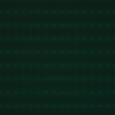
**球员的应对策略：数字化的魔法**
那么，新球衣未能如期到货，巴萨又是如何解决球员官方拍
照的需求呢？答案是——**数字化的魔法**。在拍照环节，
球队采用了一个非常聪明的方案：先拍摄球员的个人照片，
然后通过***后期制作技术***，将球衣的设计“PS”到照片
中。这种方法不仅节省时间，还能保证球迷看到的是**“真
实”**的新球衣效果。虽然这是一个无奈之举，但也展示了
数字技术在现代体育行业中的灵活应用。