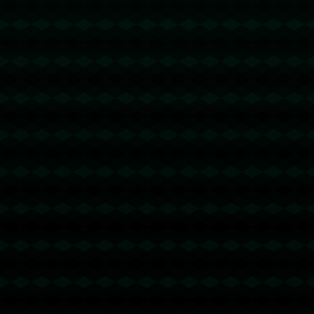
2026-02-09
丁俊晖退出德国大师赛，
看签表剩余14位中国球员
有几位能晋级32强.
2026-02-08
推荐新闻
大连英博：成功实现冲超目标是大家共同奋斗的成
果.
經典賽／中華隊大量殘壘老問題又來了！ 驟死戰投