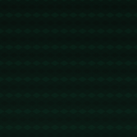
**前言**
近年来，国足一直备受关注和争议。尽管面对诸多挑战和困
难，国足表现出的拼搏精神难能可贵。**"马德兴:国足很拼
命 可赞！国足只有拼 可悲！"**这一标题精准地反映了国足
现状及公众心态的复杂性。本文将深入探讨“拼命”与“可悲”
背后的原因和意义。
**国足为何如此拼命？**