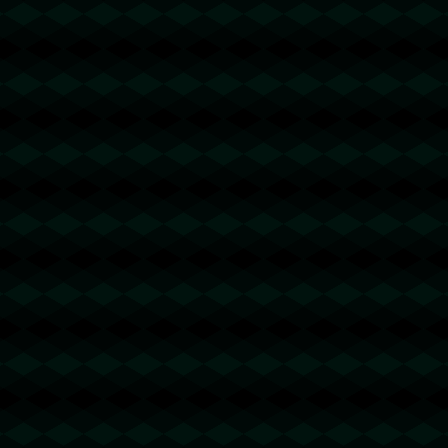
订阅我们的服务