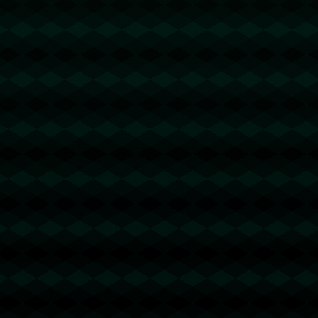
**波兰队的挑战与机遇**
而对于波兰队而言，面对如此强劲的对手，他们显然没有
国队对比，波兰在整体实力和赛场经验上尚存差距。波兰能
新***至关重要。在面对“留力”的法国队时，波兰需要灵
锋线需要抓住有限的进攻机会，这是其可能爆冷的关键。
他们必须在气势上不落下风，全力以赴，保持强烈的求胜
**历史战例的启示**
历史总是充满变数，正如2018年俄罗斯世界杯中克罗地
罗地亚依然凭借不懈的努力和顽强的斗志赢得了全世界的
启示，只要全神贯注，坚定信念，爆冷未必不可能。
在这个世界杯的激战舞台上，法国队的成熟稳重与波兰队
而言，这场法国与波兰的对决无疑是一场智慧与勇气的较
看波兰能否在强敌面前发起有力挑战，甚至上演一场逆转