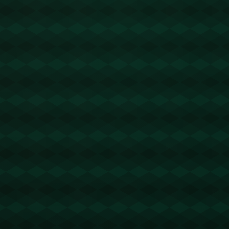
***世界足球舞台如火如荼***，球迷们的关注焦点随着
中，“世界杯16强 法国早已留力 波兰难创奇迹？”的命
及波兰队在面对这样一支老练的劲旅时，能否打破常规，
**法国队的战略规划**