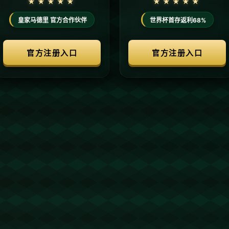
國
早
已
留
力
波
蘭