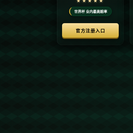
世
界
杯
1
6
強
法
首页
世界杯16強 法國早已留力 波蘭難創奇跡？.