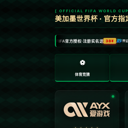
18516823407
admin@bosscj.com
首
页