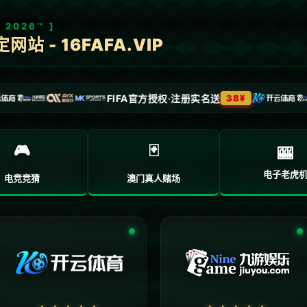
关于至尊国际彩
服
单独服
新闻中
票官网
务
务
心