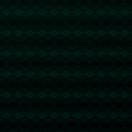
定短期可实现目标可以为球队的长期发展奠定基础**，
可以稳步提升世界排名，争取在更高级别的国际赛事中
支持和投入。政府及企业的赞助、青训体系的完善、教
必须重视的方向。