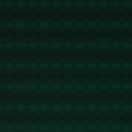
**印尼足球队的真实目标：雄心壮志还是务实选择？**
在国际足球的舞台上，**印尼队**的表现一直备受关注
印尼队在国际比赛中的目标并不是争冠，而是争取获得第
究竟是对印尼队实力的客观评估，还是一种心理战术呢？