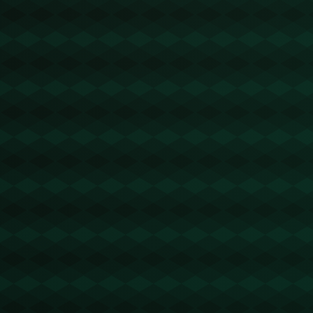
商业保险
最新文章
大连英博：成功实现冲超
目标是大家共同奋斗的成
果.
2026-02-09
經典賽／中華隊大量殘壘
老問題又來了！ 驟死戰
投手怎安排？.
2026-02-09