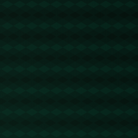
。近日，印尼足球队的主教练申台龙在接受采访时坦言，
三或第四名。这一言论引发了广泛讨论和关注。此番话