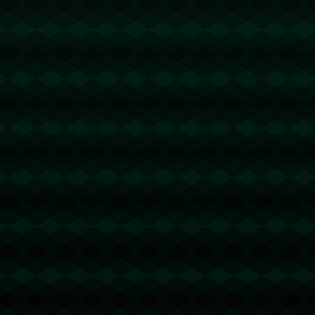
申台龙的言论也为印尼足球未来的发展指明了方向。**设
一旦球队能够在区域性赛事中站稳脚步，长期来看，他们
取得突破。
发展足球不仅需要设定务实的成绩目标，更需要多方位的
练团队的国际化以及球员的海外留洋经历，都是印尼足球