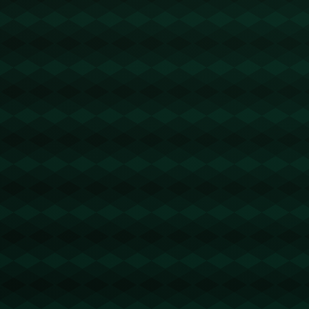
丁俊晖退出德国大师赛，
看签表剩余14位中国球
员有几位能晋级32强.
2026-02-08
推荐新闻
大连英博：成功实现冲超目标是大家共
同奋斗的成果.
經典賽／中華隊大量殘壘老問題又來
了！ 驟死戰投手怎安排？.
丁俊晖退出德国大师赛，看签表剩余14
位中国球员有几位能晋级32强.