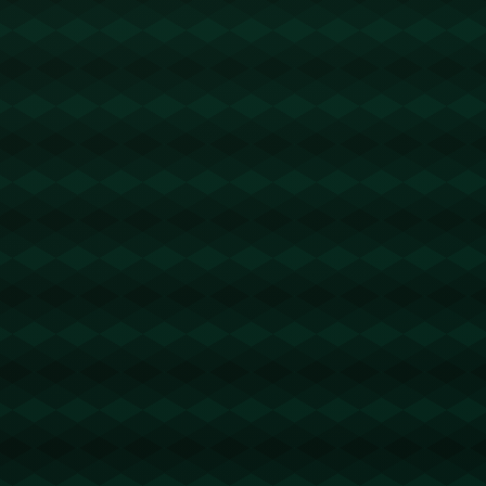
**案例分析：韩国球队的经验**
以韩国足球队为例，早在2002年世界杯时，韩国队定下
时的一匹黑马。该目标的实现不仅让韩国队积累了宝贵的经
望通过类似的策略，先在地区比赛中站稳脚跟，再争取更