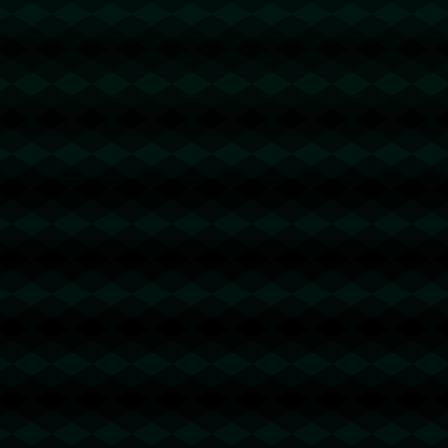
**心理战术还是实事求是？**
**申台龙**的讲话也可能是一种心理战术的一部分，通
在比赛中发挥出最佳水平。**在对抗压力大的赛事中，能够
总体而言，印尼队在国际足球中面临严峻挑战，而设定合
规划和持续努力，印尼足球定能迎来属于他们的高光时刻